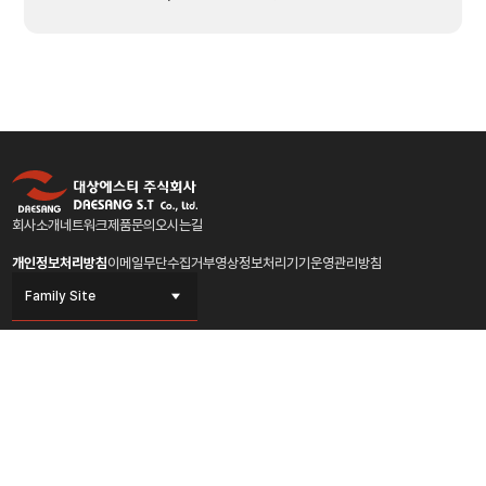
회사소개
네트워크
제품문의
오시는길
개인정보처리방침
이메일무단수집거부
영상정보처리기기운영관리방침
Family Site
대상에스티 주식회사
서울사무소
우)05361서울특별시 강동구 천호대로 1182 (둔촌동)
Tel : 82-2-2631-4475
Fax : 82-2-2631-4476
음성 제1공장
우)27676충청북도 음성군 대소면 오태로 116번길 175-29
Tel : 82-43-883-4471~4
Fax : 82-43-883-4475