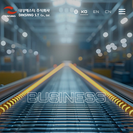
KO
EN
CN
B
U
S
I
N
E
S
S